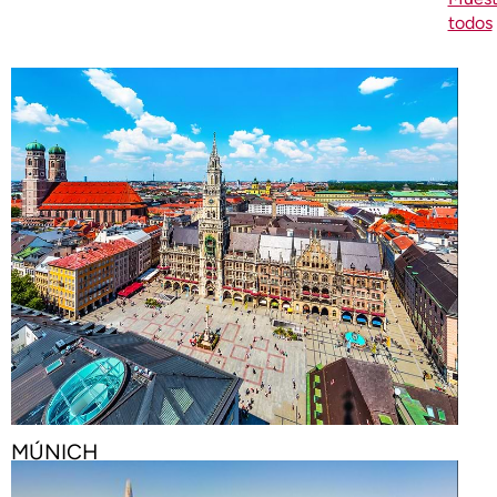
todos
MÚNICH
€
56
11 HOTELES DESDE