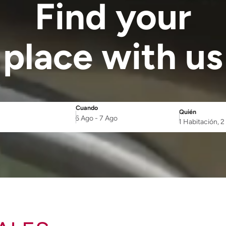
Find your
place with us
Cuando
Quién
SelectDate
Username
6 Ago
-
7 Ago
1 Habitación, 