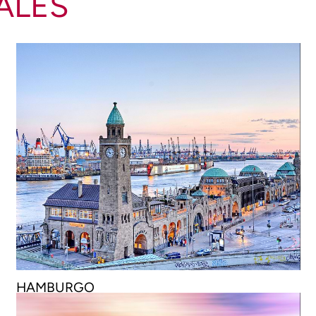
ALES
HAMBURGO
€
66
9 HOTELES DESDE