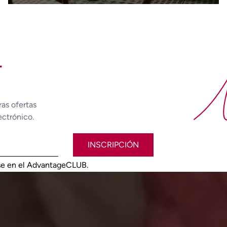
L
No
ras ofertas
ectrónico.
INSCRIPCIÓN
rse en el AdvantageCLUB.