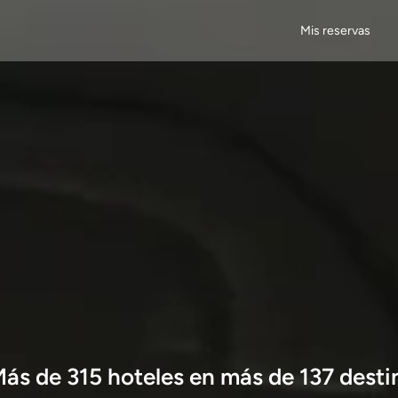
Mis reservas
Más de
315
hoteles en más de
137
desti