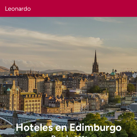
Leonardo
Hoteles
en
Edimburgo