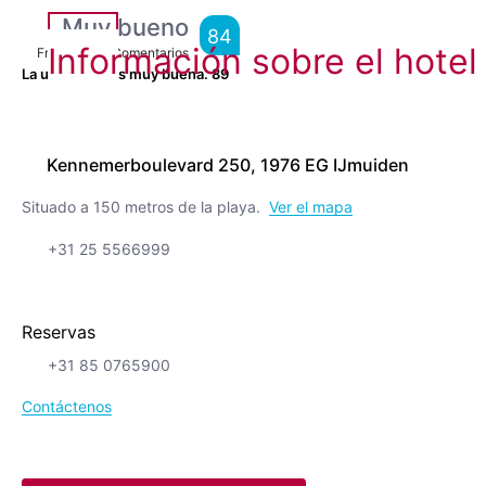
Muy bueno
84
Información sobre el hotel
From
4,004
Comentarios
La ubicación es muy buena.
89
Kennemerboulevard 250, 1976 EG IJmuiden
Situado a 150 metros de la playa.
Ver el mapa
+31 25 5566999
Reservas
+31 85 0765900
Contáctenos