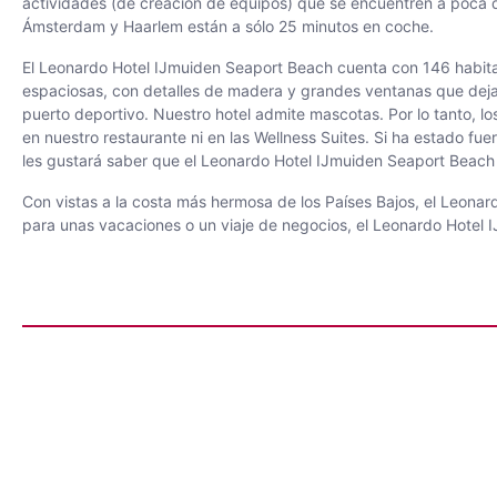
actividades (de creación de equipos) que se encuentren a poca dis
Ámsterdam y Haarlem están a sólo 25 minutos en coche.
El Leonardo Hotel IJmuiden Seaport Beach cuenta con 146 habitaci
espaciosas, con detalles de madera y grandes ventanas que dejan 
puerto deportivo. Nuestro hotel admite mascotas. Por lo tanto, 
en nuestro restaurante ni en las Wellness Suites. Si ha estado fu
les gustará saber que el Leonardo Hotel IJmuiden Seaport Beach 
Con vistas a la costa más hermosa de los Países Bajos, el Leon
para unas vacaciones o un viaje de negocios, el Leonardo Hotel 