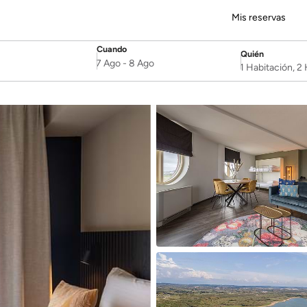
Mis reservas
Cuando
Quién
SelectDate
Username
7 Ago
-
8 Ago
1 Habitación, 