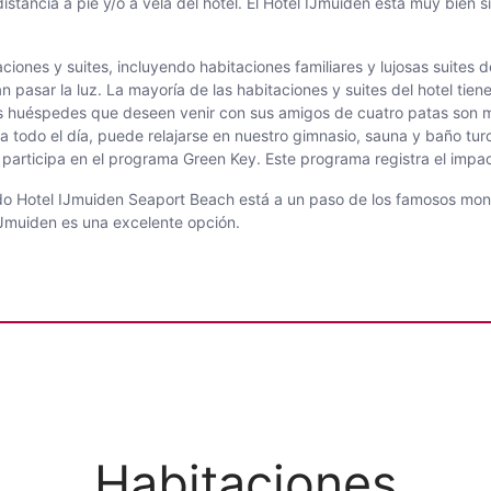
tancia a pie y/o a vela del hotel. El Hotel IJmuiden está muy bien si
ones y suites, incluyendo habitaciones familiares y lujosas suites d
pasar la luz. La mayoría de las habitaciones y suites del hotel tien
los huéspedes que deseen venir con sus amigos de cuatro patas son 
era todo el día, puede relajarse en nuestro gimnasio, sauna y baño t
participa en el programa Green Key. Este programa registra el impac
ardo Hotel IJmuiden Seaport Beach está a un paso de los famosos m
IJmuiden es una excelente opción.
Habitaciones