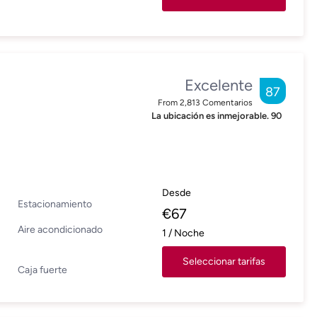
Excelente
87
From
2,813
Comentarios
La ubicación es inmejorable.
90
Desde
Estacionamiento
€
67
Aire acondicionado
1
/
Noche
Seleccionar tarifas
Caja fuerte