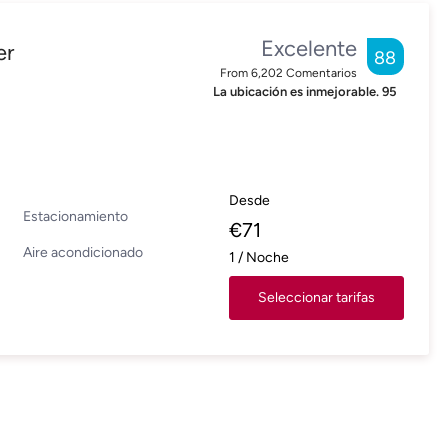
Excelente
er
88
From
6,202
Comentarios
La ubicación es inmejorable.
95
Desde
Estacionamiento
€
71
Aire acondicionado
1
/
Noche
Seleccionar tarifas