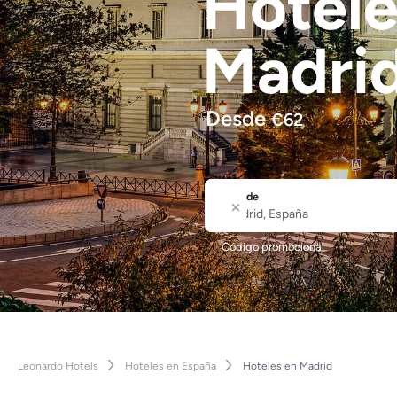
Hotel
Madri
Desde
€
62
Dónde
Ciudad o nombre del hotel
Código promocional
Leonardo Hotels
Hoteles en España
Hoteles en Madrid