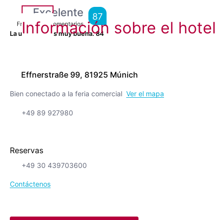
Excelente
87
Información sobre el hotel
From
7,724
Comentarios
La ubicación es muy buena.
84
Effnerstraße 99, 81925 Múnich
Bien conectado a la feria comercial
Ver el mapa
+49 89 927980
Reservas
+49 30 439703600
Contáctenos