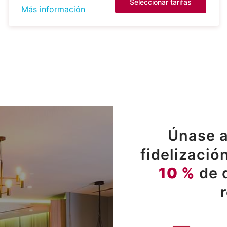
Seleccionar tarifas
Más información
Únase a
fidelizació
10 %
de 