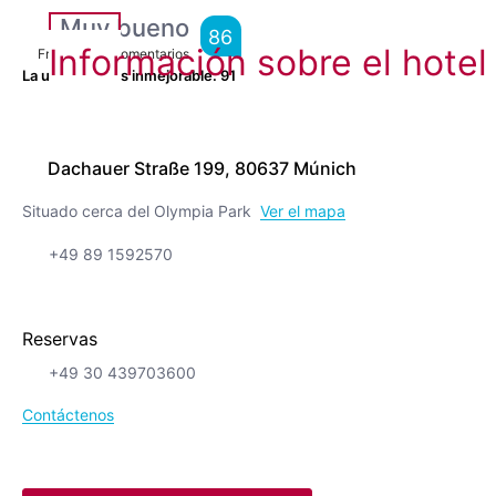
Muy bueno
86
Información sobre el hotel
From
8,854
Comentarios
La ubicación es inmejorable.
91
Dachauer Straße 199, 80637 Múnich
Situado cerca del Olympia Park
Ver el mapa
+49 89 1592570
Reservas
+49 30 439703600
Contáctenos