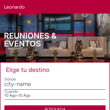
Leonardo
REUNIONES &
EVENTOS
Elige tu destino
Dónde
Cuando
SelectDate
10 Ago
-
10 Ago
BÚSQUEDA