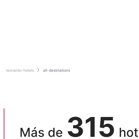
leonardo-hotels
all-destinations
315
Más de
hot