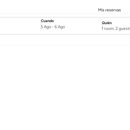
Mis reservas
Cuando
Quién
SelectDate
Username
5 Ago
-
6 Ago
1 room, 2 guest