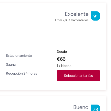
Excelente
91
From
7,893
Comentarios
Desde
Estacionamiento
€
66
Sauna
1
/
Noche
Recepción 24 horas
Seleccionar tarifas
Bueno
78