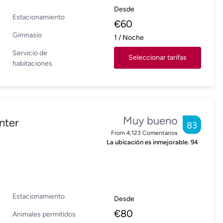
Desde
Estacionamiento
€
60
Gimnasio
1
/
Noche
Servicio de
Seleccionar tarifas
habitaciones
Muy bueno
nter
83
From
4,123
Comentarios
La ubicación es inmejorable.
94
Estacionamiento
Desde
€
80
Animales permitidos