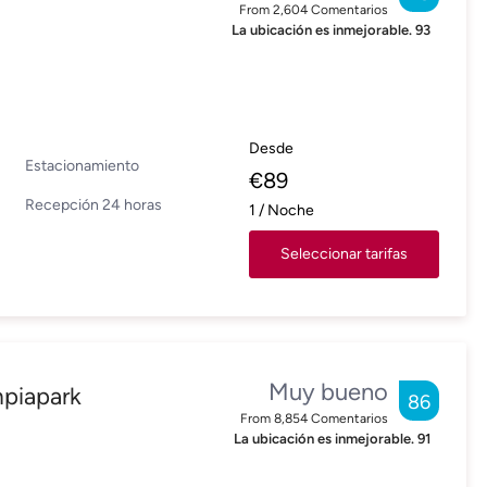
From
2,604
Comentarios
La ubicación es inmejorable.
93
Desde
Estacionamiento
€
89
Recepción 24 horas
1
/
Noche
Seleccionar tarifas
Muy bueno
mpiapark
86
From
8,854
Comentarios
La ubicación es inmejorable.
91