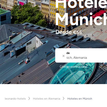
Hotel
Múnic
Desde
€
56
Dónde
Ciudad o nombre del hotel
Código promocional
leonardo-hotels
Hoteles en Alemania
Hoteles en Múnich