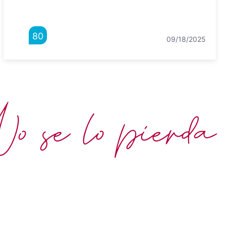
80
09/18/2025
 se lo pierda