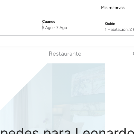
Mis reservas
Cuando
Quién
SelectDate
Username
6 Ago
-
7 Ago
1 Habitación, 
Restaurante
pedes para Leonardo