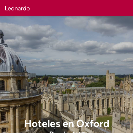
Leonardo
Hoteles
en
Oxford