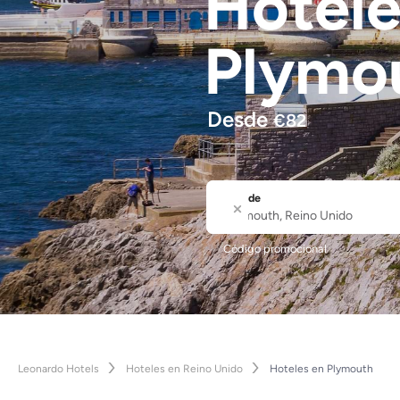
Hotel
Plymo
Desde
€
82
Dónde
Ciudad o nombre del hotel
Código promocional
Leonardo Hotels
Hoteles en Reino Unido
Hoteles en Plymouth