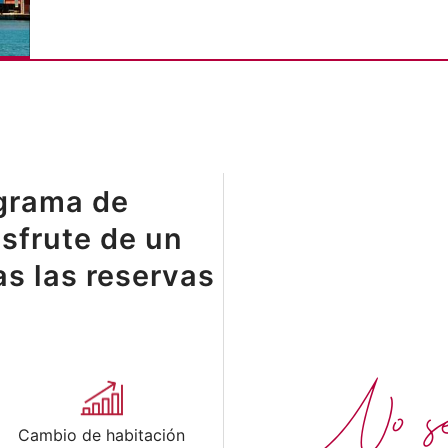
grama de
isfrute de un
s las reservas
No se
Cambio de habitación