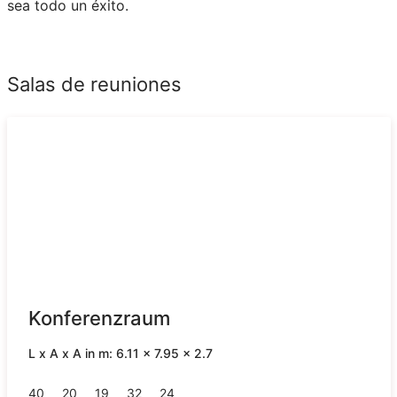
sea todo un éxito.
Salas de reuniones
Konferenzraum
L x A x A in m: 6.11 x 7.95 x 2.7
40
20
19
32
24