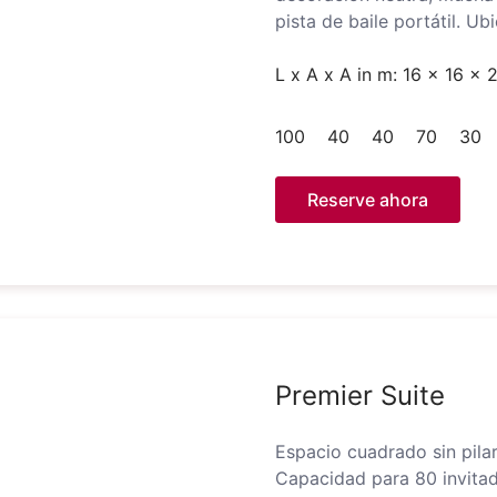
pista de baile portátil. Ub
L x A x A in m: 16 x 16 x 
100
40
40
70
30
Reserve ahora
Premier Suite
Espacio cuadrado sin pila
Capacidad para 80 invitad