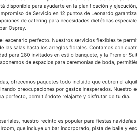
tá disponible para ayudarte en la planificación y ejecució
mpromiso de Servicio en 12 puntos de Leonardo garantiza un
pciones de catering para necesidades dietéticas especiale
 bar Osprey.
el escenario perfecto. Nuestros servicios flexibles te permi
de las salas hasta los arreglos florales. Contamos con cuat
ad para 280 invitados en estilo banquete, y la Premier Sui
isponemos de espacios para ceremonias de boda, permitién
bodas, ofrecemos paquetes todo incluido que cubren el alqui
iminando preocupaciones por gastos inesperados. Nuestro e
a perfecto, permitiéndote relajarte y disfrutar de tu día.
iales, nuestro recinto es popular para fiestas navideñas 
room, que incluye un bar incorporado, pista de baile y esce