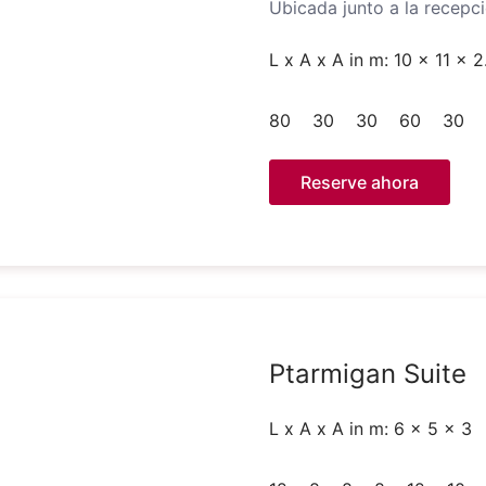
Ubicada junto a la recepci
L x A x A in m: 10 x 11 x 2
80
30
30
60
30
Reserve ahora
Ptarmigan Suite
L x A x A in m: 6 x 5 x 3