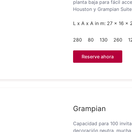
planta baja para fácil acc
Houston y Grampian Suite
L x A x A in m: 27 x 16 x 
280
80
130
260
1
Reserve ahora
Grampian
Capacidad para 100 invit
decoración neutra, mucha 