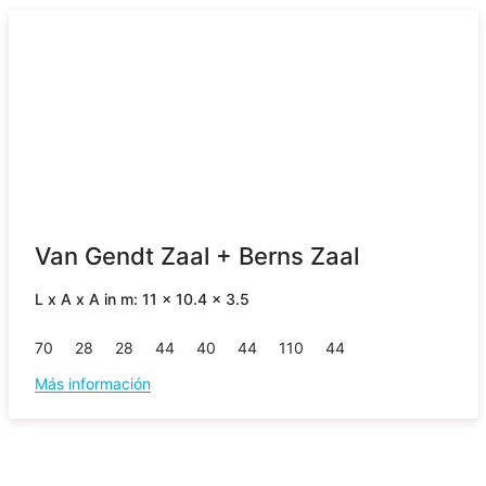
Van Gendt Zaal + Berns Zaal
L x A x A in m: 11 x 10.4 x 3.5
70
28
28
44
40
44
110
44
Más información