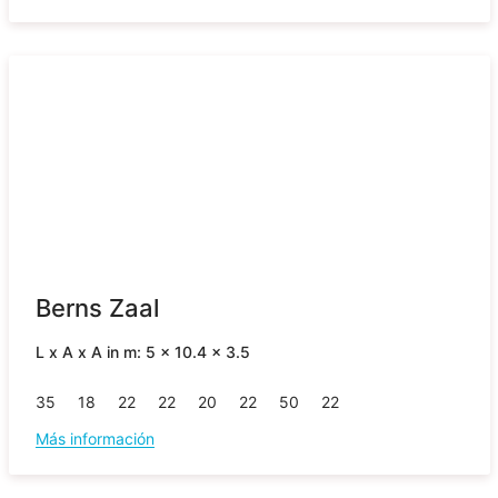
Berns Zaal
L x A x A in m: 5 x 10.4 x 3.5
35
18
22
22
20
22
50
22
Más información