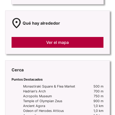
location_on
Qué hay alrededor
Ver el mapa
Cerca
Puntos Destacados
Monastiraki Square & Flea Market
500 m
Hadrian's Arch
700 m
Acropolis Museum
750 m
Temple of Olympian Zeus
900 m
Ancient Agora
1,0 km
Odeon of Herodes Atticus
1,0 km