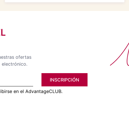
EL
No
uestras ofertas
 electrónico.
INSCRIPCIÓN
ribirse en el AdvantageCLUB.