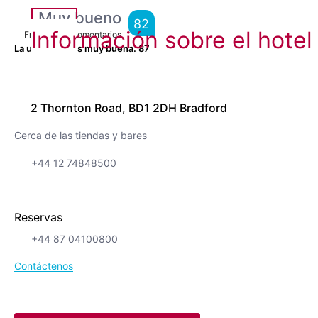
Muy bueno
82
Información sobre el hotel
From
4,665
Comentarios
La ubicación es muy buena.
87
2 Thornton Road, BD1 2DH Bradford
Cerca de las tiendas y bares
+44 12 74848500
Reservas
+44 87 04100800
Contáctenos