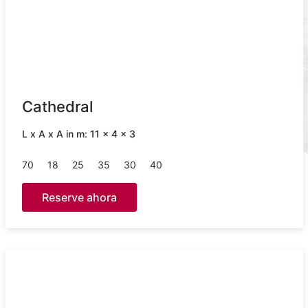
Cathedral
L x A x A in m: 11 x 4 x 3
70
18
25
35
30
40
Reserve ahora