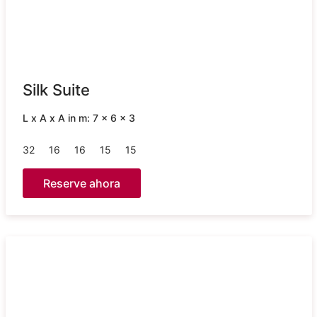
Silk Suite
L x A x A in m: 7 x 6 x 3
32
16
16
15
15
Reserve ahora