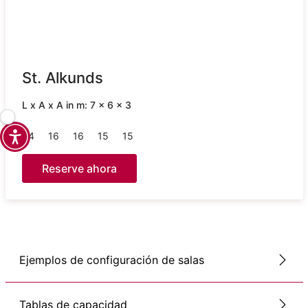
St. Alkunds
L x A x A in m: 7 x 6 x 3
34
16
16
15
15
Reserve ahora
Ejemplos de configuración de salas
Tablas de capacidad