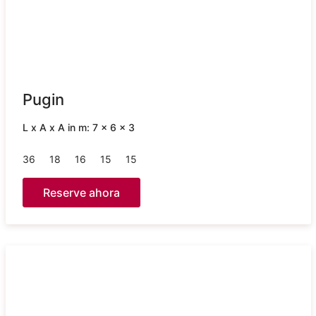
Pugin
L x A x A in m: 7 x 6 x 3
36
18
16
15
15
Reserve ahora