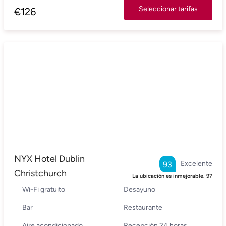
Seleccionar tarifas
€
126
NYX Hotel Dublin
Excelente
93
Christchurch
La ubicación es inmejorable.
97
Wi-Fi gratuito
Desayuno
Bar
Restaurante
Aire acondicionado
Recepción 24 horas