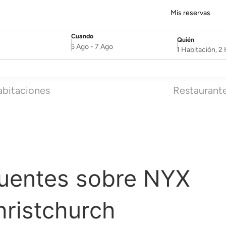
Mis reservas
Cuando
Quién
SelectDate
Username
6 Ago
-
7 Ago
1 Habitación, 
bitaciones
Restaurant
cuentes sobre NYX
hristchurch