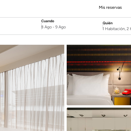
Mis reservas
Cuando
Quién
SelectDate
Username
8 Ago
-
9 Ago
1 Habitación, 