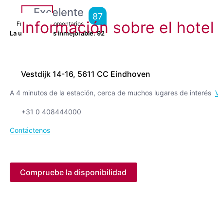
Excelente
87
Información sobre el hotel
From
6,940
Comentarios
La ubicación es inmejorable.
92
Vestdijk 14-16, 5611 CC Eindhoven
A 4 minutos de la estación, cerca de muchos lugares de interés
+31 0 408444000
Contáctenos
Compruebe la disponibilidad