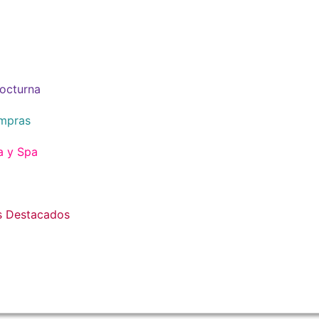
octurna
mpras
a y Spa
s Destacados