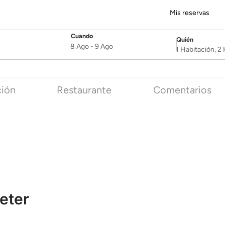
Mis reservas
Cuando
Quién
SelectDate
Username
8 Ago
-
9 Ago
1 Habitación, 
ción
Restaurante
Comentarios
eter