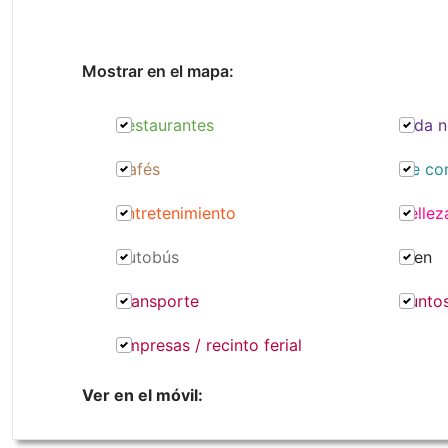
Mostrar en el mapa:
Restaurantes
Vida n
Cafés
De co
Entretenimiento
Bellez
Autobús
Tren
Transporte
Punto
Empresas / recinto ferial
Ver en el móvil: