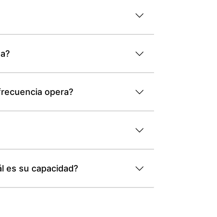
da?
 frecuencia opera?
l es su capacidad?