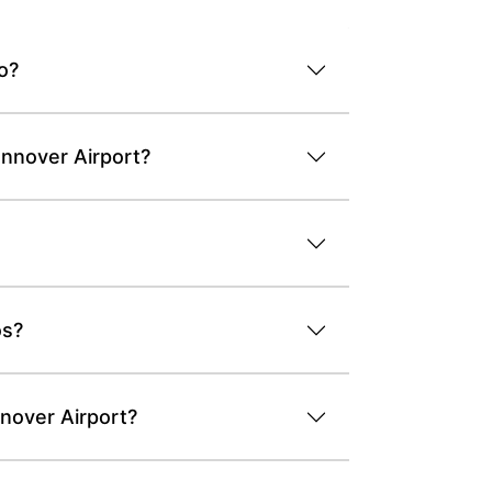
o?
annover Airport?
os?
nover Airport?