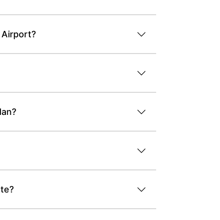
 Airport?
dan?
nte?