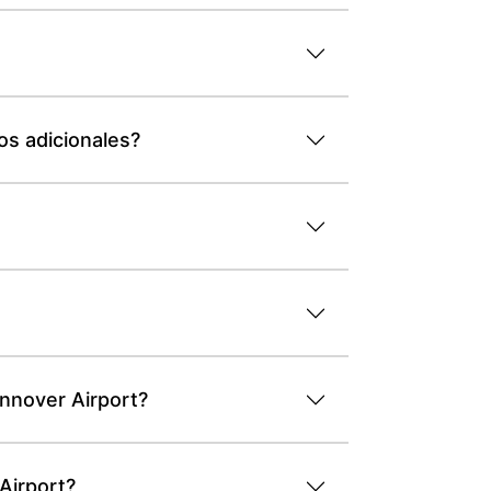
os adicionales?
annover Airport?
Airport?