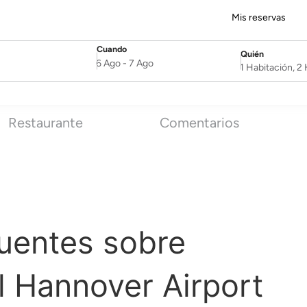
Mis reservas
Cuando
Quién
SelectDate
Username
6 Ago
-
7 Ago
1 Habitación, 
Restaurante
Comentarios
uentes sobre
 Hannover Airport