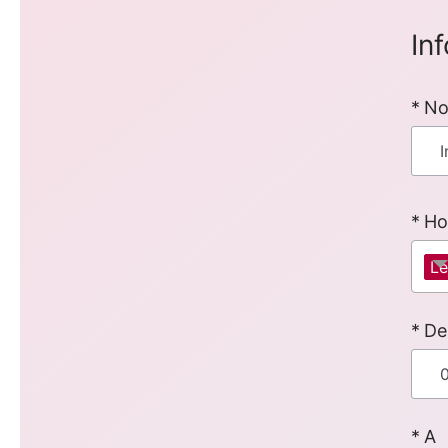
In
No
Ho
Le
De
A