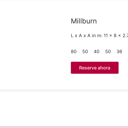
Millburn
L x A x A in m: 11 x 8 x 2.
80
50
40
50
36
Reserve ahora