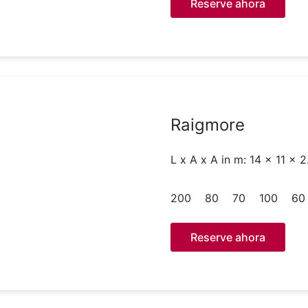
Reserve ahora
Raigmore
L x A x A in m: 14 x 11 x 2
200
80
70
100
60
Reserve ahora