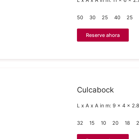
L x A x A in m: 11 x 6 x 2.
50
30
25
40
25
Reserve ahora
Culcabock
L x A x A in m: 9 x 4 x 2.
32
15
10
20
18