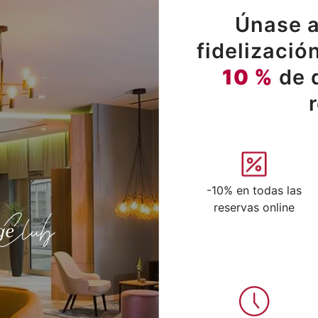
Únase a
fidelizació
10 %
de 
-10% en todas las
reservas online