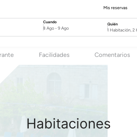
Mis reservas
Cuando
Quién
SelectDate
Username
8 Ago
-
9 Ago
1 Habitación, 
rante
Facilidades
Comentarios
Habitaciones