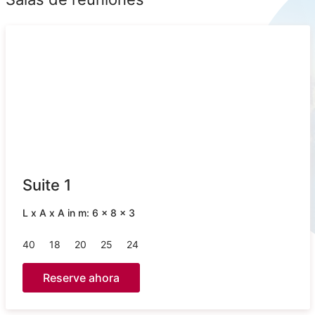
Suite 1
L x A x A in m: 6 x 8 x 3
40
18
20
25
24
Reserve ahora