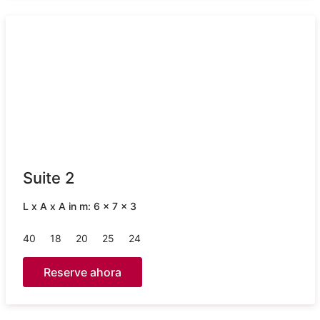
Suite 2
L x A x A in m: 6 x 7 x 3
40
18
20
25
24
Reserve ahora