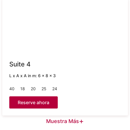
Suite 4
L x A x A in m: 6 x 8 x 3
40
18
20
25
24
Reserve ahora
+
Muestra Más