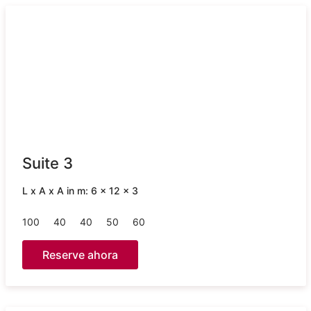
Suite 3
L x A x A in m: 6 x 12 x 3
100
40
40
50
60
Reserve ahora