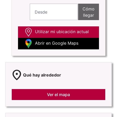
Cómo
llegar
Utilizar mi ubicación actual
Abrir en Google Maps
location_on
Qué hay alrededor
Ver el mapa