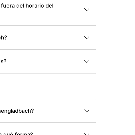
uera del horario del
ch?
es?
chengladbach?
n qué forma?