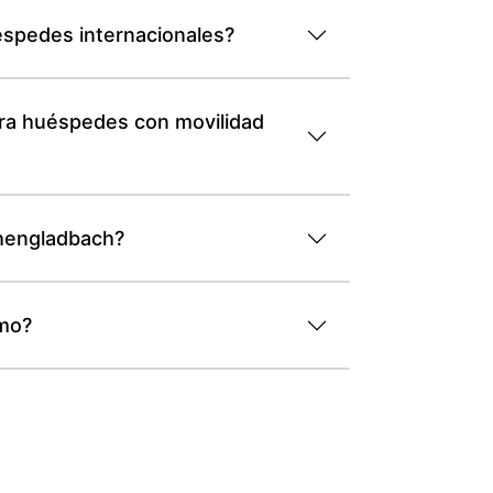
éspedes internacionales?
ra huéspedes con movilidad
chengladbach?
umo?