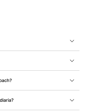
dbach?
diaria?