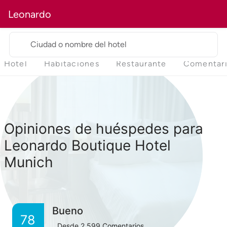
Leonardo
Ciudad o nombre del hotel
Hotel
Habitaciones
Restaurante
Comentar
Opiniones de huéspedes para
Leonardo Boutique Hotel
Munich
Bueno
78
Desde
2,599
Comentarios