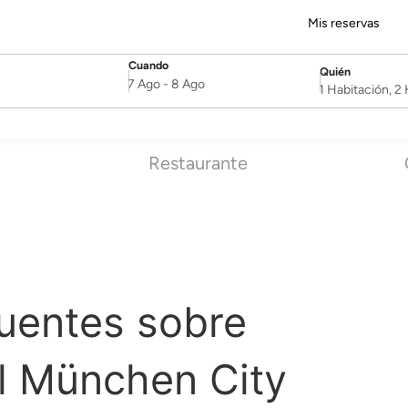
Mis reservas
Cuando
Quién
SelectDate
Username
7 Ago
-
8 Ago
1 Habitación, 
Restaurante
uentes sobre
l München City