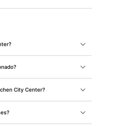
nter?
ionado?
nchen City Center?
nes?