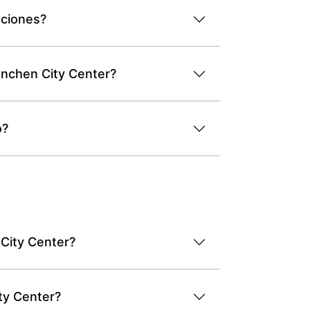
aciones?
ünchen City Center?
o?
 City Center?
ty Center?