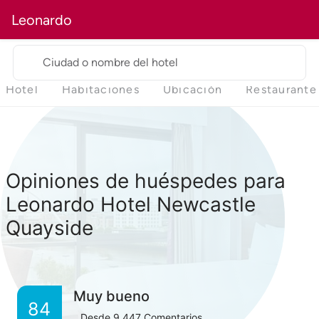
Leonardo
Ciudad o nombre del hotel
Hotel
Habitaciones
Ubicación
Restaurante
Opiniones de huéspedes para
Leonardo Hotel Newcastle
Quayside
Muy bueno
84
Desde
9,447
Comentarios