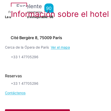
Excelente
90
Información sobre el hotel
From
2,818
Comentarios
La ubicación es inmejorable.
98
Cité Bergère 8, 75009 París
Cerca de la Ópera de París
Ver el mapa
+33 1 47705296
Reservas
+33 1 47705296
Contáctenos