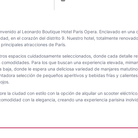
envenido al Leonardo Boutique Hotel Paris Opera. Enclavado en una di
iudad, en el corazón del distrito 9. Nuestro hotel, totalmente renova
 principales atracciones de París.
os espacios cuidadosamente seleccionados, donde cada detalle reflej
 comodidades. Para los que buscan una experiencia elevada, mimam
 baja, donde le espera una deliciosa variedad de manjares matutinos.
adora selección de pequeños aperitivos y bebidas frías y calientes. 
ojos.
re la ciudad con estilo con la opción de alquilar un scooter eléctric
omodidad con la elegancia, creando una experiencia parisina inolvi