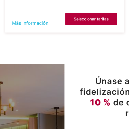
Seleccionar tarifas
Más información
Únase a
fidelizació
10 %
de 