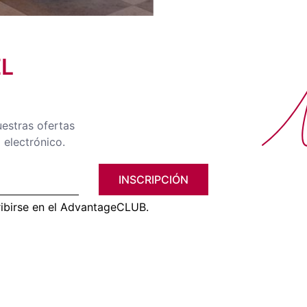
EL
No
uestras ofertas
 electrónico.
INSCRIPCIÓN
ribirse en el AdvantageCLUB.