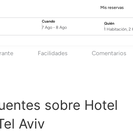
Mis reservas
Cuando
Quién
SelectDate
Username
7 Ago
-
8 Ago
1 Habitación, 
rante
Facilidades
Comentarios
uentes sobre Hotel
Tel Aviv