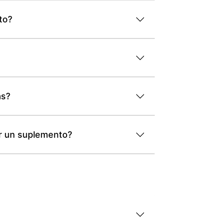
to?
as?
or un suplemento?