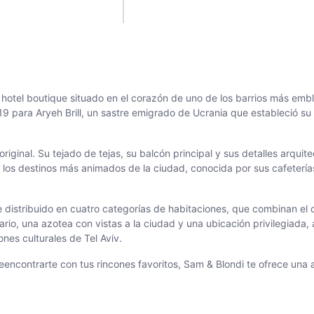
 hotel boutique situado en el corazón de uno de los barrios más emb
1919 para Aryeh Brill, un sastre emigrado de Ucrania que estableció s
riginal. Su tejado de tejas, su balcón principal y sus detalles arquite
 los destinos más animados de la ciudad, conocida por sus cafeterías
 distribuido en cuatro categorías de habitaciones, que combinan el c
o, una azotea con vistas a la ciudad y una ubicación privilegiada, a
nes culturales de Tel Aviv.
eencontrarte con tus rincones favoritos, Sam & Blondi te ofrece una a