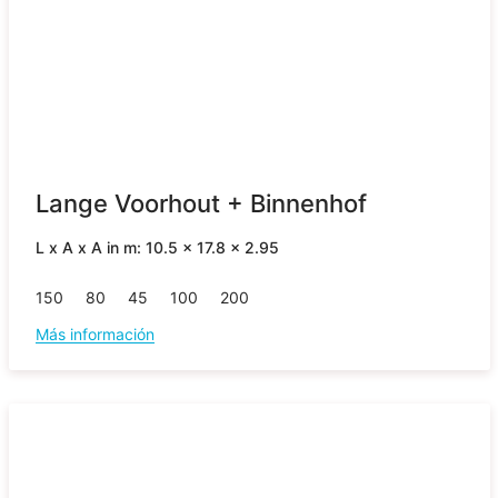
Lange Voorhout + Binnenhof
L x A x A in m: 10.5 x 17.8 x 2.95
150
80
45
100
200
Más información