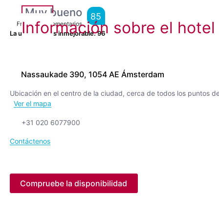
Muy bueno
85
Información sobre el hotel
From
1,774
Comentarios
La ubicación es inmejorable.
96
Nassaukade 390, 1054 AE Ámsterdam
Ubicación en el centro de la ciudad, cerca de todos los puntos de
Ver el mapa
+31 020 6077900
Contáctenos
Compruebe la disponibilidad