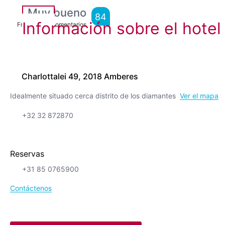
Muy bueno
84
Información sobre el hotel
From
3,209
Comentarios
Charlottalei 49, 2018 Amberes
Idealmente situado cerca distrito de los diamantes
Ver el mapa
+32 32 872870
Reservas
+31 85 0765900
Contáctenos