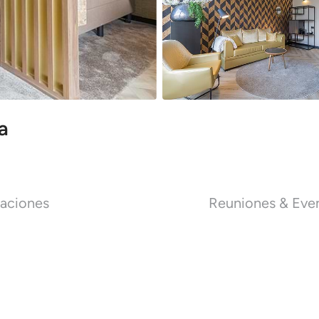
a
aciones
Reuniones & Eve