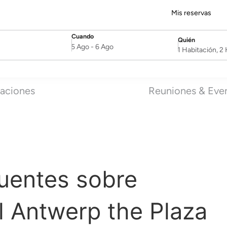
Mis reservas
Cuando
Quién
SelectDate
Username
5 Ago
-
6 Ago
1 Habitación, 
aciones
Reuniones & Eve
uentes sobre
l Antwerp the Plaza