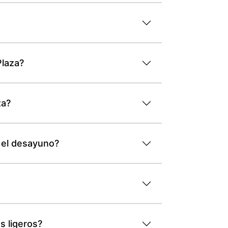
Plaza?
za?
 el desayuno?
s ligeros?