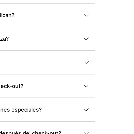
lican?
aza?
heck-out?
ones especiales?
 después del check-out?