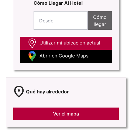
Cómo Llegar Al Hotel
Cómo
llegar
Utilizar mi ubicación actual
Abrir en Google Maps
location_on
Qué hay alrededor
Ver el mapa