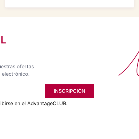
EL
No
uestras ofertas
 electrónico.
INSCRIPCIÓN
ribirse en el AdvantageCLUB.