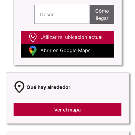
Cómo
llegar
Utilizar mi ubicación actual
Abrir en Google Maps
location_on
Qué hay alrededor
Ver el mapa