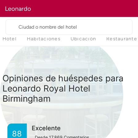
Leonardo
Ciudad o nombre del hotel
Hotel
Habitaciones
Ubicación
Restaurante
Opiniones de huéspedes para
Leonardo Royal Hotel
Birmingham
Excelente
88
Desde
17,869
Comentarios