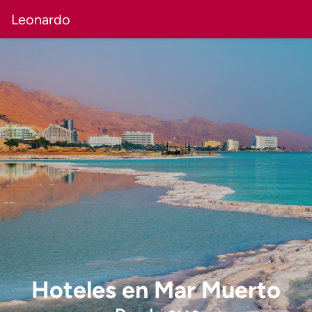
Leonardo
Hoteles
en
Mar Muerto