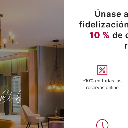
Únase a
fidelizació
10 %
de 
-10% en todas las
reservas online