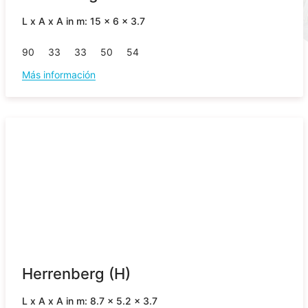
L x A x A in m: 15 x 6 x 3.7
90
33
33
50
54
Más información
Herrenberg (H)
L x A x A in m: 8.7 x 5.2 x 3.7