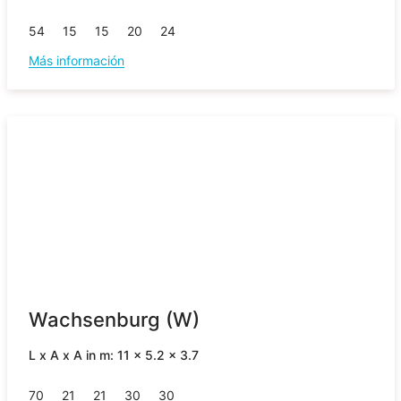
54
15
15
20
24
Más información
Wachsenburg (W)
L x A x A in m: 11 x 5.2 x 3.7
70
21
21
30
30