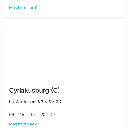
Más información
Cyriakusburg (C)
L x A x A in m: 8.7 x 5 x 3.7
54
15
15
20
24
Más información