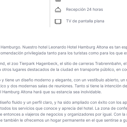
Recepción 24 horas
TV de pantalla plana
 Hamburgo. Nuestro hotel Leonardo Hotel Hamburg Altona es tan esp
comendación privilegiada tanto para los turistas como para los que e
nd, el zoo Tierpark Hagenbeck, el sitio de carreras Trabrennbahn, el
 otros lugares destacados de la ciudad en transporte público, en coc
tiene un diseño moderno y elegante, con un vestíbulo abierto, un re
o y dos modernas salas de reuniones. Tanto si tiene la intención de 
 Hamburg Altona hará que su estancia sea inolvidable.
diseño fluido y un perfil claro, y ha sido ampliado con éxito con lo
odos los servicios que conoce y aprecia del hotel. La zona de conf
 entonces a viajeros de negocios y organizadores por igual. Con la 
ue también le ofrecemos un hogar permanente en el que sentirse a gu