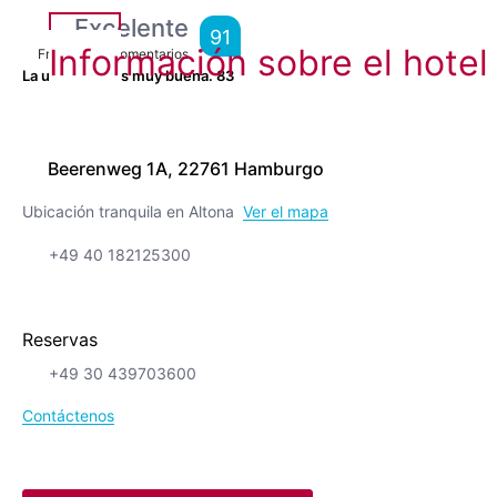
Excelente
91
Información sobre el hotel
From
8,789
Comentarios
La ubicación es muy buena.
83
Beerenweg 1A, 22761 Hamburgo
Ubicación tranquila en Altona
Ver el mapa
+49 40 182125300
Reservas
+49 30 439703600
Contáctenos