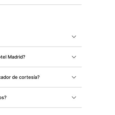
otel Madrid?
cador de cortesía?
os?