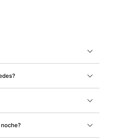
pedes?
r noche?