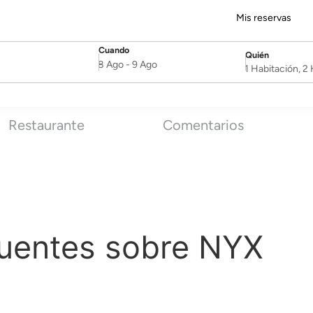
Mis reservas
Cuando
Quién
SelectDate
Username
8 Ago
-
9 Ago
1 Habitación, 
Restaurante
Comentarios
cuentes sobre NYX