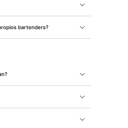
 propios bartenders?
an?