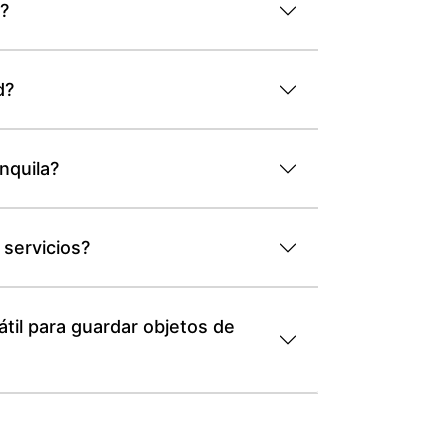
d?
d?
nquila?
 servicios?
til para guardar objetos de