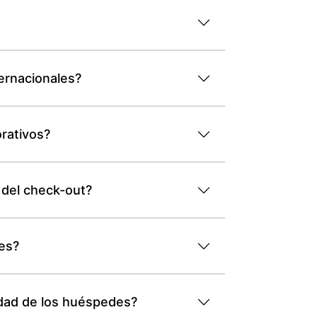
ternacionales?
rativos?
 del check-out?
des?
idad de los huéspedes?